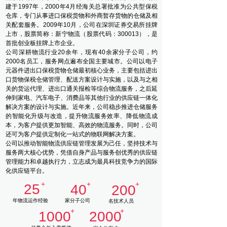
建于1997年，2000年4月经海关总署批准为公共型保税
仓库，专门从事进口保税货物和外商暂存货物的仓储及相
关配套服务。2009年10月，公司在深圳证券交易所挂牌
上市，股票简称：新宁物流（股票代码：300013），是
首批创业板挂牌上市企业。
公司深耕物流行业20余年，现有40余家分子公司，约
2000名员工，服务网点遍布全国主要城市。公司以电子
元器件进出口保税货物仓储最初核心业务，主要包括进出
口货物保税仓储管理、配送方案设计与实施，以及与之相
关的货运代理、进出口通关报检等综合物流服务，之后延
伸到家电、汽车电子、消费品等其他行业的供应链一体化
解决方案的设计与实施。近年来，公司稳步推进仓储服务
的智能化升级与改造，提升物流服务效率、降低物流成
本，为客户提供更加智能、高效的物流服务。同时，公司
还可为客户提供定制化一站式的物联网解决方案。
公司以推动智能物流供应链管理发展为己任，坚持技术与
服务两大核心优势，凭借自身产品与服务创优秀的供应链
管理能力和卓越执行力，立志成为最具科技竞争力的国际
化供应链平台。
+
+
+
25
40
200
年物流运作经验
家分子公司
名技术人员
+
+
1000
2000